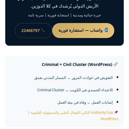
الأربش الدولي يُرشدك في كلا الدورَين.
خبرة جنائية ومدنية | استجابة فورية | سرية تامة
واتساب — استشارة فورية
22466797
Criminal + Civil Cluster (WordPress)
التعويض في حوادث المرور ← المسار المدني بعمق
الاعتداء الجسدي في الكويت ← Criminal Cluster
إصابات العمل ← وفاة في بيئة العمل
Authority Gap التالي: الإهمال الطبي والمسؤولية القانونية |
WordPress