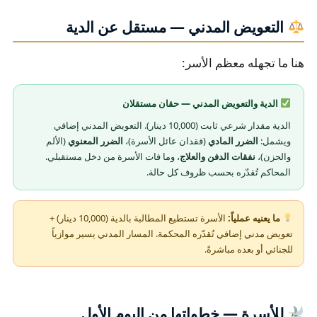
التعويض المدني — مستقل عن الدية
هنا ما تجهله معظم الأسر:
الدية والتعويض المدني — حقان مستقلان
الدية مقدار شرعي ثابت (10,000 دينار). التعويض المدني إضافي
ويشمل:
الضرر المادي
(فقدان عائل الأسرة)،
الضرر المعنوي
(الألم
والحزن)،
نفقات الدفن والعلاج
، وما فات الأسرة من دخل مستقبلي.
المحاكم تُقدّره بحسب ظروف كل حالة.
ما يعنيه عملياً:
الأسرة تستطيع المطالبة بالدية (10,000 دينار) +
تعويض مدني إضافي تُقدّره المحكمة. المسار المدني يسير موازياً
للجنائي أو بعده مباشرةً.
للأسرة — خطواتها من اليوم الأول