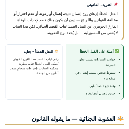
التعريف القانوني
القتل الخطأ: إزهاق روح إنسان نتيجة
إهمال أو رعونة أو عدم احتراز أو
مخالفة القوانين واللوائح
— دون أن يكون هناك قصد لإحداث الوفاة.
الفارق الجوهري عن القتل العمد:
غياب القصد الجنائي
. لكن هذا الغياب
لا يُعفي من المسؤولية — بل يُحدد نوع العقوبة.
أمثلة على القتل الخطأ
القتل الخطأ = جناية
رغم غياب القصد — القانون الكويتي
حوادث السيارات بسبب تجاوز
يُصنّف القتل الخطأ
جناية
تنظرها
السرعة
محكمة الجنايات بإجراءات ومحامٍ ومدد
سقوط شخص بسبب إهمال في
أطول من الجنحة.
موقع بناء
وفاة نتيجة خطأ طبي
حريق بإهمال أدى لوفاة
العقوبة الجنائية — ما يقوله القانون