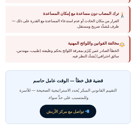
ترك المصاب دون مساعدة مع إمكان المساعدة
الفرار من مكان الحادث أو عدم استدعاء المساعدة مع القدرة على ذلك —
ظرف مُشدِّد صريح ومستقل.
مخالفة القوانين واللوائح المهنية
الخطأ الصادر عمن يُلزَم بمعرفة اللوائح بحكم وظيفته (طبيب، مهندس،
سائق احترافي) يُشدَّد النظر فيه.
قضية قتل خطأ — الوقت عامل حاسم
التقييم القانوني المبكر يُحدد الاستراتيجية الصحيحة — للأسرة
وللمتسبب على حدٍّ سواء.
تواصل مع مركز الأربش