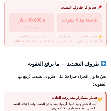
عند توافر ظروف التشديد
≥ سنة و≤ 6 سنوات
≥ 10,000 دينار
حبس
غرامة جنائية
هذه هي العقوبة عند توافر ظروف التشديد المنصوص عليها. العقوبة
الأساسية بدون ظروف التشديد: تحتاج مراجعة النص القانوني الكامل للتأكيد.
ظروف التشديد — ما يرفع العقوبة
نصّ قانون الجزاء صراحةً على ظروف تشديد تُرفع بها
العقوبة:
تعاطي مسكر أو مخدر وقت الحادث
أثبت الاختبار وجود كحول أو مواد مخدرة في الجسم وقت ارتكاب الخطأ
المُفضي للوفاة — ظرف مُشدِّد صريح.