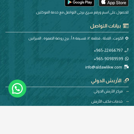
للحصول على اسم ورقم سري يرجى التواصل مع خدمة الموكلين.
بيانات التواصل
الكويت ، القبلة ، قطعة ١٢، قسيمة ٨ أ ، برج روضة الصفوة ، الميزانين
965-22466797+
965-90989599+
info@aldawlikw.com
الأربش الدولي
مركز الأربش الدولي
خدمات مكتب الأربش
المقالات والأخبار
استطلاع الرأي