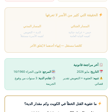
الحقيقة التي كثير من الأسر لا تعرفها
المسار الجنائي
المسار المدني
حبس + غرامة جنائية
الدية + التعويض
تُقيمه النيابة العامة
تُقيمه الأسرة مستقلاً
كلاهما مستقل — إنهاء أحدهما لا يُغلق الآخر
آخر مراجعة قانونية
التاريخ:
مايو 2026
المرجع:
قانون الجزاء 16/1960
تنبيه:
العقوبة + التعويض تقدير
تقادم الدية:
3 سنوات من وقوع
قضائي
الجريمة
ما عقوبة القتل الخطأ في الكويت وكم مقدار الدية؟