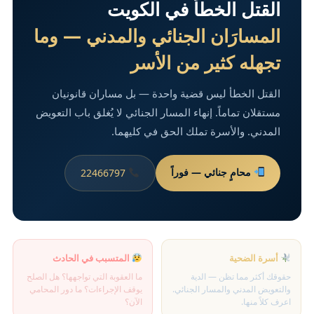
القتل الخطأ في الكويت
المسارَان الجنائي والمدني — وما
تجهله كثير من الأسر
القتل الخطأ ليس قضية واحدة — بل مساران قانونيان
مستقلان تماماً. إنهاء المسار الجنائي لا يُغلق باب التعويض
المدني. والأسرة تملك الحق في كليهما.
محامٍ جنائي — فوراً
22466797
أسرة الضحية
المتسبب في الحادث
حقوقك أكثر مما تظن — الدية
ما العقوبة التي تواجهها؟ هل الصلح
والتعويض المدني والمسار الجنائي.
يوقف الإجراءات؟ ما دور المحامي
اعرف كلاً منها.
الآن؟