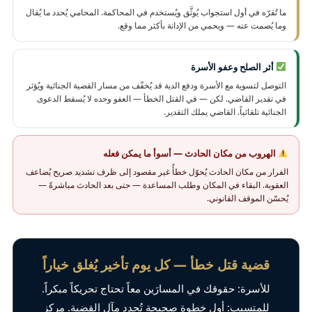
ما تُقرّه في أول استجواب يُوثَّق ويُستخدم في المحاكمة. المحامي يُحدد ما يُقال
وما يُصمت عنه — ويحمي من الإدانة بأكثر مما وقع.
أثر الصلح وعفو الأسرة
التوصل لتسوية مع الأسرة ودفع الدية قد يُخفّف من مسار القضية الجنائية ويُؤثر
في تقدير القاضي. لكن — في القتل الخطأ — العفو وحده لا يُسقط الدعوى
الجنائية تلقائياً. القاضي يملك التقدير.
الهروب من مكان الحادث — أسوأ ما يمكن فعله
الفرار من مكان الحادث يُحوّل خطأً غير مقصود إلى ظرف تشديد صريح يُضاعف
العقوبة. البقاء في المكان وطلب المساعدة — حتى بعد الحادث مباشرةً —
يُحسّن الموقف القانوني.
قضية قتل خطأ — كل يوم تأخير يُغلق خياراً
للأسرة: حقوقك في المسارَين معاً تحتاج تحريكاً مبكراً.
للمتسبب: أول خطوة صحيحة تُحدد مآل القضية. مركز