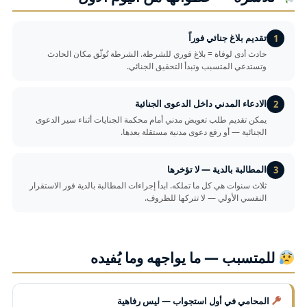
تقديم بلاغ جنائي فوراً
1
حادث أدى لوفاة = بلاغ فوري للشرطة. الشرطة تُوثّق مكان الحادث
وتستدعي المتسبب وتبدأ التحقيق الجنائي.
الادعاء المدني داخل الدعوى الجنائية
2
يمكن تقديم طلب تعويض مدني أمام محكمة الجنايات أثناء سير الدعوى
الجنائية — أو رفع دعوى مدنية مستقلة بعدها.
المطالبة بالدية — لا تؤخرها
3
ثلاث سنوات هي كل ما تملكه. ابدأ إجراءات المطالبة بالدية فور الاستقرار
النفسي الأولي — لا تتركها للظروف.
للمتسبب — ما يواجهه وما يُفيده
المحامي في أول استجواب — ليس رفاهية