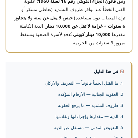
وفق
قانون الجزاء الكويتي رقم 16 لسنة 1960
: عقوبة
القتل الخطأ عند توافر ظروف التشديد (تعاطي مسكر أو
ترك المصاب دون مساعدة)
حبس لا يقل عن سنة ولا يتجاوز
6 سنوات + غرامة لا تقل عن 10,000 دينار
. الدية الكاملة
مقدرها
10,000 دينار كويتي
تُدفع لأسرة الضحية وتسقط
بمرور 3 سنوات من الجريمة.
في هذا الدليل
ما القتل الخطأ قانونياً — التعريف والأركان
العقوبة الجنائية — الأرقام المؤكدة
ظروف التشديد — ما يرفع العقوبة
الدية — مقدارها وإجراءاتها وتقادمها
التعويض المدني — مستقل عن الدية