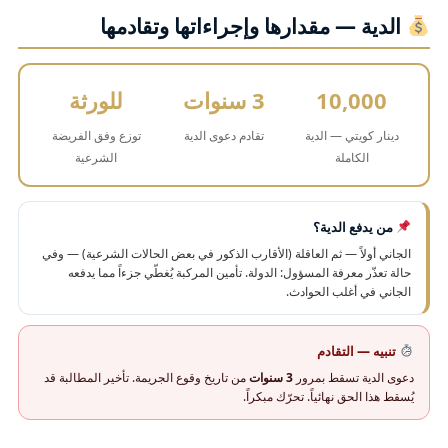
الدية — مقدارها وإجراءاتها وتقادمها
10,000
3 سنوات
للورثة
دينار كويتي — الدية
تقادم دعوى الدية
توزع وفق الفريضة
الكاملة
الشرعية
من يدفع الدية؟
الجاني أولاً — ثم العاقلة (الأقارب الذكور في بعض الحالات الشرعية) — وفي
حالة تعذّر معرفة المسؤول: الدولة. تأمين المركبة يُغطّي جزءاً مما يدفعه
الجاني في أغلب الحوادث.
تنبيه — التقادم
دعوى الدية تسقط بمرور
3 سنوات
من تاريخ وقوع الجريمة. تأخير المطالبة قد
يُسقط هذا الحق نهائياً. تحرّك مبكراً.