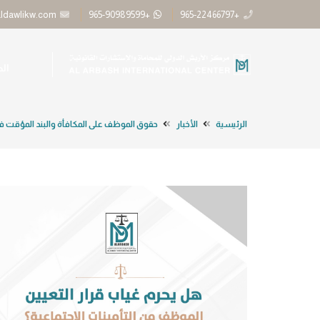
aldawlikw.com
+965-90989599
+965-22466797
ال
الرئيسية
الأخبار
حقوق الموظف على المكافأة والبند المؤقت في 