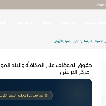
info@
صفحة الرئيسية
عن مكتبنا
خدماتنا
فريق العمل
المقا
التأمينات الاجتماعية الكويت | مركز الأربش
حقوق الموظف على المكافأة والبند المؤق
| مركز الأربش
مبدأ قضائي | محكمة التمييز الكويتية