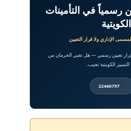
رسمياً في التأمينات
لكويتية
لمسمى الإداري ولا قرار التعيين
رار تعيين رسمي — هل تعني الحرمان من
لتمييز الكويتية تجيب.
22466797