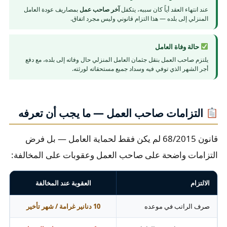
عند انتهاء العقد أياً كان سببه، يتكفل
آخر صاحب عمل
بمصاريف عودة العامل
المنزلي إلى بلده — هذا التزام قانوني وليس مجرد اتفاق.
حالة وفاة العامل
يلتزم صاحب العمل بنقل جثمان العامل المنزلي حال وفاته إلى بلده، مع دفع
أجر الشهر الذي توفي فيه وسداد جميع مستحقاته لورثته.
التزامات صاحب العمل — ما يجب أن تعرفه
قانون 68/2015 لم يكن فقط لحماية العامل — بل فرض
التزامات واضحة على صاحب العمل وعقوبات على المخالفة:
الالتزام
العقوبة عند المخالفة
صرف الراتب في موعده
10 دنانير غرامة / شهر تأخير