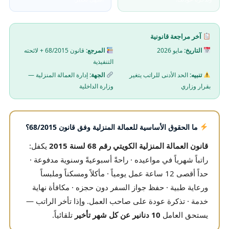
آخر مراجعة قانونية
التاريخ:
مايو 2026
المرجع:
قانون 68/2015 + لائحته
التنفيذية
تنبيه:
الحد الأدنى للراتب يتغير
الجهة:
إدارة العمالة المنزلية —
بقرار وزاري
وزارة الداخلية
ما الحقوق الأساسية للعمالة المنزلية وفق قانون 68/2015؟
قانون العمالة المنزلية الكويتي رقم 68 لسنة 2015
يكفل:
راتباً شهرياً في مواعيده · راحةً أسبوعيةً وسنوية مدفوعة ·
حداً أقصى 12 ساعة عمل يومياً · مأكلاً ومسكناً وملبساً
ورعاية طبية · حفظ جواز السفر دون حجزه · مكافأة نهاية
خدمة · تذكرة عودة على صاحب العمل. وإذا تأخر الراتب —
يستحق العامل
10 دنانير عن كل شهر تأخير
تلقائياً.