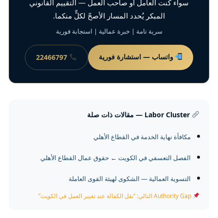
سواء كنت العامل أو صاحب العمل — التقييم القانوني
المبكر يُحدد المسار الأصحّ لكلٍّ منكما.
سرية تامة | خبرة عمالية | استجابة فورية
واتساب — استشارة فورية
22466797
Labor Cluster — مقالات ذات صلة
مكافأة نهاية الخدمة في القطاع الأهلي
الفصل التعسفي في الكويت ← حقوق عمال القطاع الأهلي
التسوية العمالية — الشكوى لهيئة القوى العاملة
Authority Gap التالي: “نقل الكفالة عند تغيير العمل في الكويت”