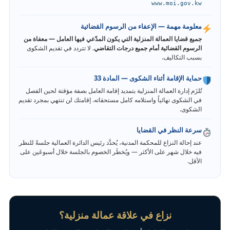
www.moi.gov.kw
معلومة مهمة — الإعفاء من الرسوم القضائية
جميع قضايا العمالة المنزلية التي يكون المدّعي فيها العامل — معفاة من
الرسوم القضائية أمام جميع درجات التقاضي.
لا تتردد في تقديم الشكوى
بسبب التكاليف.
حماية الإقامة أثناء الشكوى — المادة 33
تُلزَم إدارة العمالة المنزلية بتمديد إقامة العامل بصفة مؤقتة لحين الفصل
في الشكوى نهائياً واستلامه كامل مستحقاته. إقامتك لن تنتهي بمجرد تقديم
الشكوى.
سرعة النظر في القضايا
عند إحالة النزاع للمحكمة المدنية، يُحدَّد رئيس الدائرة العمالية جلسةً للنظر
فيه خلال شهر على الأكثر — ويُخطَر الخصوم بالجلسة خلال أسبوعَين على
الأقل.
نزاع في علاقة عمالة منزلية؟