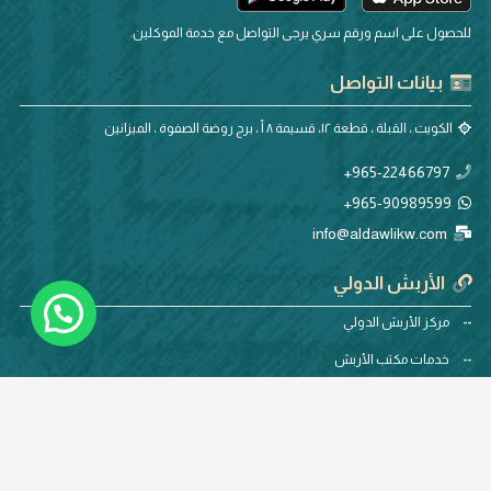
للحصول على اسم ورقم سري يرجى التواصل مع خدمة الموكلين.
بيانات التواصل
الكويت ، القبلة ، قطعة ١٢، قسيمة ٨ أ ، برج روضة الصفوة ، الميزانين
965-22466797+
965-90989599+
info@aldawlikw.com
الأربش الدولي
مركز الأربش الدولي
خدمات مكتب الأربش
المقالات والأخبار
استطلاع الرأي