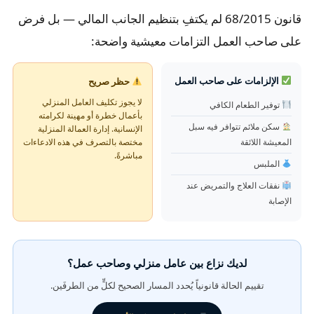
قانون 68/2015 لم يكتفِ بتنظيم الجانب المالي — بل فرض
على صاحب العمل التزامات معيشية واضحة:
الإلزامات على صاحب العمل
حظر صريح
لا يجوز تكليف العامل المنزلي
توفير الطعام الكافي
بأعمال خطرة أو مهينة لكرامته
سكن ملائم تتوافر فيه سبل
الإنسانية. إدارة العمالة المنزلية
المعيشة اللائقة
مختصة بالتصرف في هذه الادعاءات
مباشرةً.
الملبس
نفقات العلاج والتمريض عند
الإصابة
لديك نزاع بين عامل منزلي وصاحب عمل؟
تقييم الحالة قانونياً يُحدد المسار الصحيح لكلٍّ من الطرفَين.