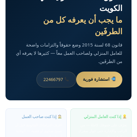
الكويت
ما يجب أن يعرفه كل من
الطرفَين
قانون 68 لسنة 2015 وضع حقوقاً والتزامات واضحة
للعامل المنزلي ولصاحب العمل معاً — كثيرها لا يعرفه أي
من الطرفَين.
استشارة فورية
22466797
إذا كنت العامل المنزلي
إذا كنت صاحب العمل
تعرّف على حقوقك كاملةً — من
اعرف التزاماتك القانونية قبل أن
الراتب والإجازة حتى جواز سفرك
تصبح شكوى أو قضية — الوقاية
وتذكرة عودتك.
أسهل بكثير.