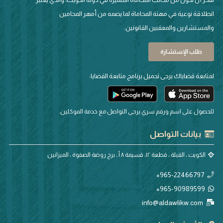
انطلاقة نوعية في مهنة المحاماة لما يضمه من أمهر المحامين
والمستشارين والمعقبين القانونين.
طلب الإستشارة
لمتابعة قضاياك يرجى تحميل برنامج متابعة القضايا:
للحصول على اسم ورقم سري يرجى التواصل مع خدمة الموكلين.
بيانات التواصل
الكويت ، القبلة ، قطعة ١٢، قسيمة ٨ أ ، برج روضة الصفوة ، الميزانين
965-22466797+
965-90989599+
info@aldawlikw.com