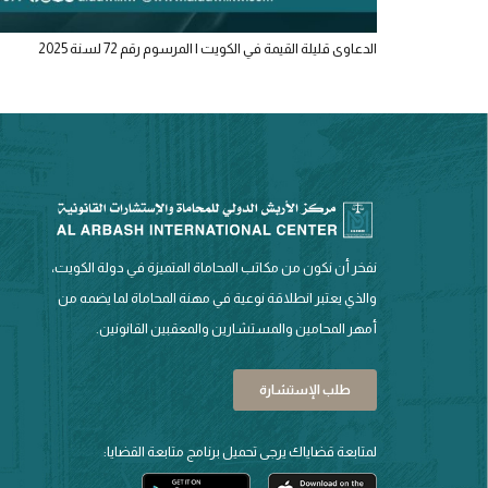
الدعاوى قليلة القيمة في الكويت | المرسوم رقم 72 لسنة 2025
نفخر أن نكون من مكاتب المحاماة المتميزة في دولة الكويت،
والذي يعتبر انطلاقة نوعية في مهنة المحاماة لما يضمه من
أمهر المحامين والمستشارين والمعقبين القانونين.
طلب الإستشارة
لمتابعة قضاياك يرجى تحميل برنامج متابعة القضايا: