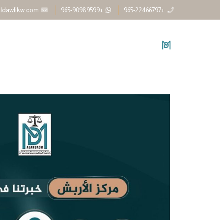
aldawlikw.com
+965-90989599
+965-22466797
ال