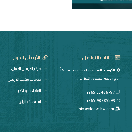
بيانات التواصل
الأربش الدولي
مركز الأربش الدولي
الكويت ، القبلة ، قطعة ١٢، قسيمة ٨ أ
، برج روضة الصفوة ، الميزانين
خدمات مكتب الأربش
المقالات والأخبار
965-22466797+
965-90989599+
استطلاع الرأي
info@aldawlikw.com